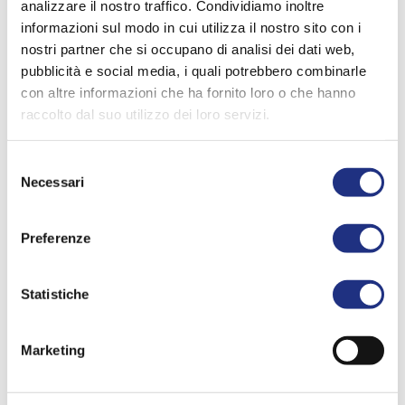
analizzare il nostro traffico. Condividiamo inoltre
dipendenti la
Dropbottle Novellini
. Un'azione che riflette
informazioni sul modo in cui utilizza il nostro sito con i
nostri partner che si occupano di analisi dei dati web,
direttamente l'impegno e la sensibilità dell'azienda sul tema
pubblicità e social media, i quali potrebbero combinarle
della sostenibilità ambientale. Sensibilizzare ad
agire
con un
con altre informazioni che ha fornito loro o che hanno
raccolto dal suo utilizzo dei loro servizi.
semplice
Selezione
GESTO QUOTIDIANO
Necessari
del
consenso
Preferenze
Statistiche
Marketing