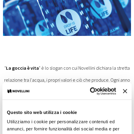
"
La goccia è vita
" è lo slogan con cui Novellini dichiara la stretta
relazione tra l'acqua, i propri valori e ciò che produce. Ogni anno
in Italia vengono consumate 32 milioni di bottiglie d'acqua di
plastica, e solo il 41% di tutti gli imballaggi in plastica viene
Questo sito web utilizza i cookie
riciclato. Per ridurre questo spreco, Novellini ha installato
Utilizziamo i cookie per personalizzare contenuti ed
distributori d'acqua in tutti gli stabilimenti e regalato a tutti i propri
annunci, per fornire funzionalità dei social media e per