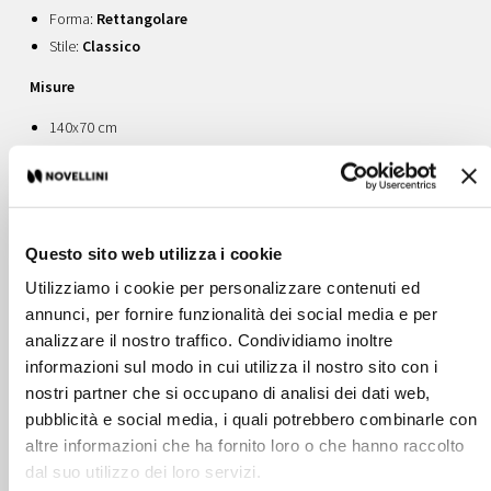
Forma:
Rettangolare
Stile:
Classico
Misure
140x70 cm
105x70 cm
120x70 cm
Altezza:
40 cm
Profondità:
100 - 460 mm
Questo sito web utilizza i cookie
Utilizziamo i cookie per personalizzare contenuti ed
Immagina un’esperienza rigenerante a 360°, capace di risvegliare
corpo e rivitalizzare lo spirito.
annunci, per fornire funzionalità dei social media e per
Con la vasca da bagno ti regali un momento di puro relax e dai forma
analizzare il nostro traffico. Condividiamo inoltre
al tuo spazio in cui colori, lusso e forme si fondono in un ambiente
informazioni sul modo in cui utilizza il nostro sito con i
unico e dal carattere deciso.
nostri partner che si occupano di analisi dei dati web,
Regola il flusso d’aria con i programmi specifici e abbandonati ad un
pubblicità e social media, i quali potrebbero combinarle con
momento indimenticabile.
altre informazioni che ha fornito loro o che hanno raccolto
L’offerta dei sistemi benessere delle vasche Novellini - funzioni,
dal suo utilizzo dei loro servizi.
dotazioni e optional - è davvero ampia e si adatta a qualsiasi