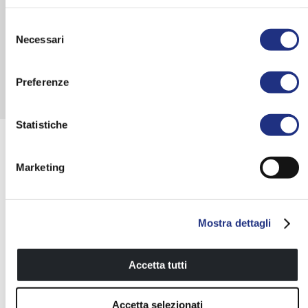
necessità.
Selezione
Necessari
del
SCOPRI TUTTA LA SERIE
consenso
Preferenze
Statistiche
Scegli e configura il prodotto
Marketing
Mostra dettagli
Scegli il prodotto, seleziona colori, finiture e optional
Accetta tutti
e visualizza il 3D del tuo
progetto personalizzato
.
Accetta selezionati