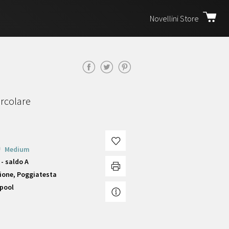
Novellini Store
ircolare
Medium
- saldo A
ione, Poggiatesta
lpool