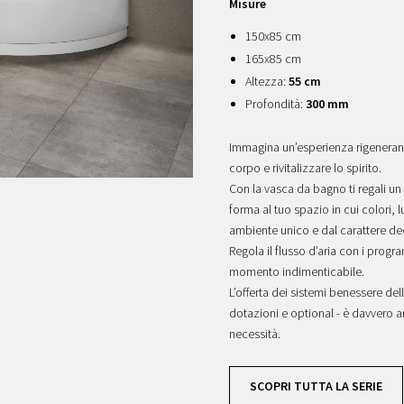
Misure
150x85 cm
165x85 cm
Altezza:
55 cm
Profondità:
300 mm
Immagina un’esperienza rigenerant
corpo e rivitalizzare lo spirito.
Con la vasca da bagno ti regali u
forma al tuo spazio in cui colori, 
ambiente unico e dal carattere de
Regola il flusso d’aria con i prog
momento indimenticabile.
L’offerta dei sistemi benessere del
dotazioni e optional - è davvero a
necessità.
SCOPRI TUTTA LA SERIE