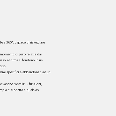
e a 360°, capace di risvegliare
n momento di puro relax e dai
lusso e forme si fondono in un
ciso.
rammi specifici e abbandonati ad un
le vasche Novellini - funzioni,
mpia e si adatta a qualsiasi