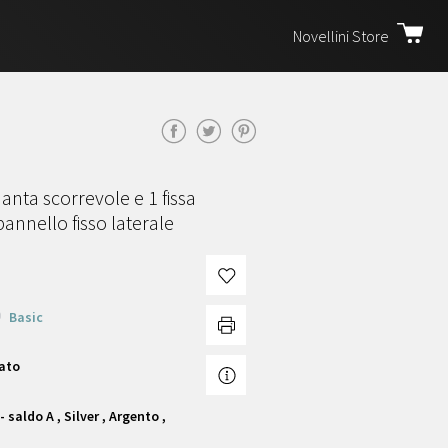
Novellini Store
anta scorrevole e 1 fissa
pannello fisso laterale
Basic
rato
 saldo A , Silver , Argento ,