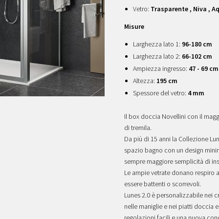
Vetro:
Trasparente , Niva , Aq
Misure
Larghezza lato 1:
96-180 cm
Larghezza lato 2:
66-102 cm
Ampiezza ingresso:
47 - 69 cm
Altezza:
195 cm
Spessore del vetro:
4 mm
Il box doccia Novellini con il mag
di tremila.
Da più di 15 anni la Collezione Lu
spazio bagno con un design minima
sempre maggiore semplicità di ins
Le ampie vetrate donano respiro a
essere battenti o scorrevoli.
Lunes 2.0 è personalizzabile nei crist
nelle maniglie e nei piatti doccia 
regolazioni facili e una nuova co