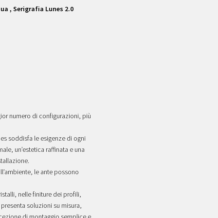
ua , Serigrafia Lunes 2.0
gior numero di configurazioni, più
nes soddisfa le esigenze di ogni
le, un’estetica raffinata e una
tallazione.
ll’ambiente, le ante possono
alli, nelle finiture dei profili,
e presenta soluzioni su misura,
ncezione di montaggio semplice e