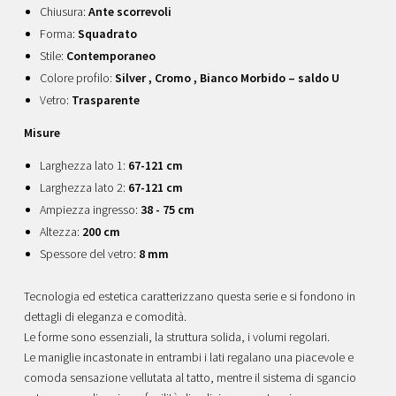
Chiusura:
Ante scorrevoli
Forma:
Squadrato
Stile:
Contemporaneo
Colore profilo:
Silver , Cromo , Bianco Morbido – saldo U
Vetro:
Trasparente
Misure
Larghezza lato 1:
67-121 cm
Larghezza lato 2:
67-121 cm
Ampiezza ingresso:
38 - 75 cm
Altezza:
200 cm
Spessore del vetro:
8 mm
Tecnologia ed estetica caratterizzano questa serie e si fondono in
dettagli di eleganza e comodità.
Le forme sono essenziali, la struttura solida, i volumi regolari.
Le maniglie incastonate in entrambi i lati regalano una piacevole e
comoda sensazione vellutata al tatto, mentre il sistema di sgancio