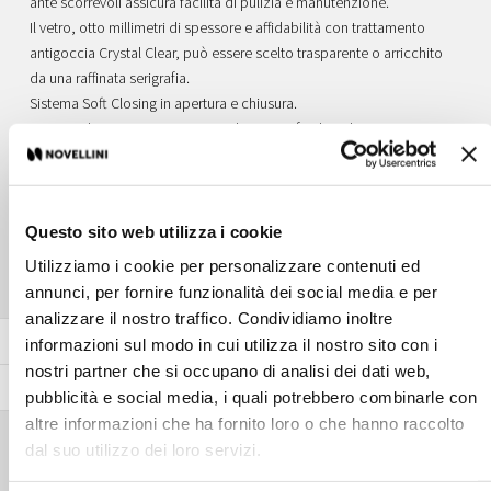
ante scorrevoli assicura facilità di pulizia e manutenzione.
Il vetro, otto millimetri di spessore e affidabilità con trattamento
antigoccia Crystal Clear, può essere scelto trasparente o arricchito
da una raffinata serigrafia.
Sistema Soft Closing in apertura e chiusura.
Sistema di sgancio ante scorrevoli per una facile pulizia.
Piastra scorrevole utilizzata per la protezione del binario superiore
SCOPRI TUTTA LA SERIE
Questo sito web utilizza i cookie
Utilizziamo i cookie per personalizzare contenuti ed
annunci, per fornire funzionalità dei social media e per
analizzare il nostro traffico. Condividiamo inoltre
Colore profilo
informazioni sul modo in cui utilizza il nostro sito con i
nostri partner che si occupano di analisi dei dati web,
Vetro
pubblicità e social media, i quali potrebbero combinarle con
altre informazioni che ha fornito loro o che hanno raccolto
Accessori di complemento
dal suo utilizzo dei loro servizi.