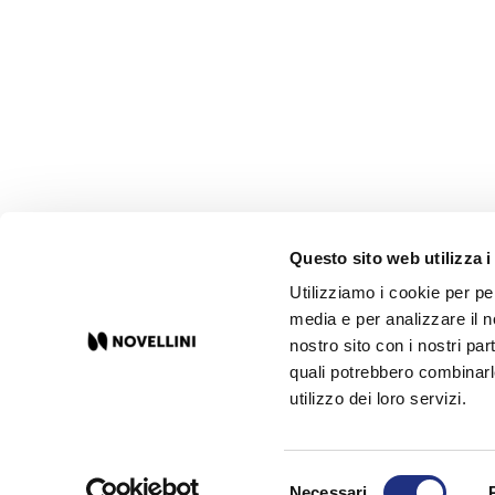
Questo sito web utilizza i
Utilizziamo i cookie per pe
media e per analizzare il no
nostro sito con i nostri par
quali potrebbero combinarl
utilizzo dei loro servizi.
NOVELLINI GREEN
PRIVA
Selezione
© 2023 Novellini Spa P.IVA IT 00690100201 / Made by
Ad
acto
Necessari