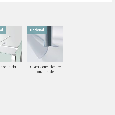
al
Optional
ra orientabile
Guarnizione inferiore
orizzontale