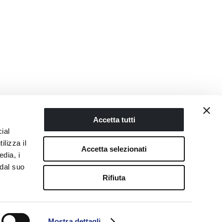
Accetta tutti
ial
ilizza il
Accetta selezionati
edia, i
 dal suo
Rifiuta
Novellini Store
PRODOTTI
Mostra dettagli