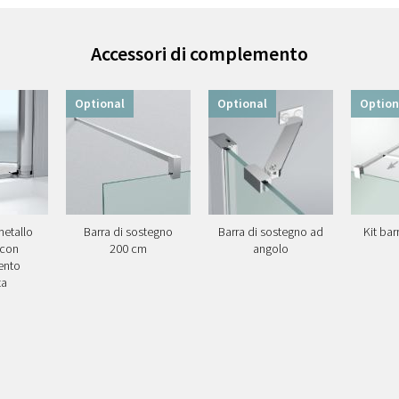
Accessori di complemento
Optional
Optional
Option
metallo
Barra di sostegno
Barra di sostegno ad
Kit bar
 con
200 cm
angolo
ento
ta