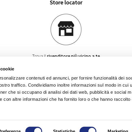
Store locator
Trova il
rivenditore più vicino a te
per ricevere consulenza e conoscere i dettagli dei nostri prodotti.
 cookie
VAI ALLO STORE LOCATOR
rsonalizzare contenuti ed annunci, per fornire funzionalità dei soc
stro traffico. Condividiamo inoltre informazioni sul modo in cui ut
tner che si occupano di analisi dei dati web, pubblicità e social m
e con altre informazioni che ha fornito loro o che hanno raccolto
CY POLICY
WHISTLEBLOWING
SICUREZZA GENERALE DEI 
Preferenze
Statistiche
Marketing