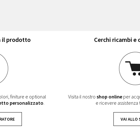
 il prodotto
Cerchi ricambi e
lori, finiture e optional
Visita il nostro
shop online
per acqui
etto personalizzato
.
e ricevere assistenza
URATORE
VAI ALLO