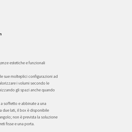
m
genze estetiche e funzionali
le sue molteplici configurazioni ad
alorizzare i volumi secondo le
imizzando gli spazi anche quando
a soffietto e abbinate a una
 due lati, il box è disponibile
angolo; non è prevista la soluzione
eti fisse e una porta.