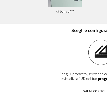
Kit barra a "T"
Scegli e configura
Scegli il prodotto, seleziona co
e visualizza il 3D del tuo
prog
VAI AL CONFIG