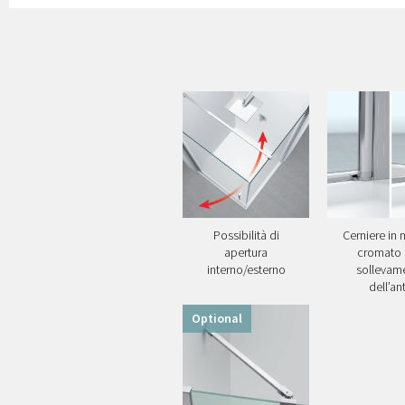
Possibilità di
Cerniere in 
apertura
cromato
interno/esterno
sollevam
dell’an
Optional