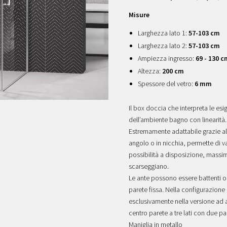
Misure
Larghezza lato 1:
57-103 cm
Larghezza lato 2:
57-103 cm
Ampiezza ingresso:
69 - 130 c
Altezza:
200 cm
Spessore del vetro:
6 mm
Il box doccia che interpreta le esi
dell’ambiente bagno con linearità.
Estremamente adattabile grazie al
angolo o in nicchia, permette di v
possibilità a disposizione, mass
scarseggiano.
Le ante possono essere battenti o 
parete fissa. Nella configurazione a
esclusivamente nella versione ad 
centro parete a tre lati con due par
Maniglia in metallo