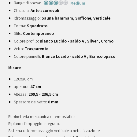
Range di spesa:
Medium
Chiusura:
Ante scorrevoli
Idromassaggio:
Sauna hammam, Soffione, Verticale
Forma:
Squadrato
Stile:
Contemporaneo
Colore profilo:
Bianco Lucido - saldo A , Silver , Cromo
Vetro:
Trasparente
Colore pannelli:
Bianco Lucido - saldo A , Bianco opaco
Misure
120x80 cm
apertura:
47 cm
Altezza:
209,5 - 236,5 cm
Spessore del vetro:
6 mm
Rubinetteria meccanica o termostatica
Ripiano d’appoggio integrato.
Sistema di idromassaggio verticale a nebulizzazione.