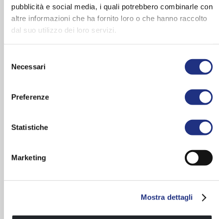
pubblicità e social media, i quali potrebbero combinarle con
altre informazioni che ha fornito loro o che hanno raccolto
dal suo utilizzo dei loro servizi.
Selezione
Necessari
Sistema di idromassaggio
Ripiano d’appoggio integrato
del
verticale a nebulizzazione
consenso
Preferenze
Statistiche
Marketing
Mostra dettagli
Rubinetteria meccanica o
Telecomando per gestire le
termostatica
funzioni della cabina (solo per