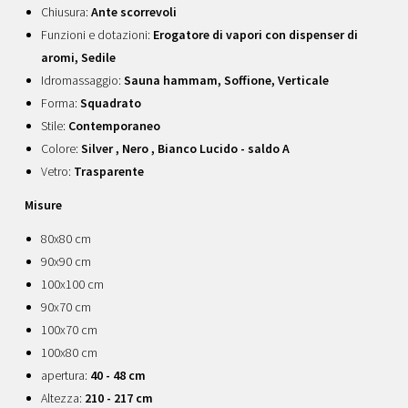
Chiusura:
Ante scorrevoli
Funzioni e dotazioni:
Erogatore di vapori con dispenser di
aromi, Sedile
Idromassaggio:
Sauna hammam, Soffione, Verticale
Forma:
Squadrato
Stile:
Contemporaneo
Colore:
Silver , Nero , Bianco Lucido - saldo A
Vetro:
Trasparente
Misure
80x80 cm
90x90 cm
100x100 cm
90x70 cm
100x70 cm
100x80 cm
apertura:
40 - 48 cm
Altezza:
210 - 217 cm