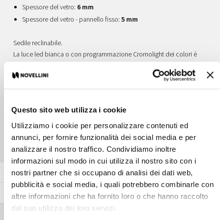
Spessore del vetro:
6 mm
Spessore del vetro - pannello fisso:
5 mm
Sedile reclinabile.
La luce led bianca o con programmazione Cromolight dei colori è
elegantemente integrata nella colonna.
Esperienza emozionale e sensoriale con la sauna di vapore con il
diffusore di aromi.
Questo sito web utilizza i cookie
SCOPRI TUTTA LA SERIE
Utilizziamo i cookie per personalizzare contenuti ed
annunci, per fornire funzionalità dei social media e per
analizzare il nostro traffico. Condividiamo inoltre
informazioni sul modo in cui utilizza il nostro sito con i
Colore
nostri partner che si occupano di analisi dei dati web,
pubblicità e social media, i quali potrebbero combinarle con
Vetro
altre informazioni che ha fornito loro o che hanno raccolto
dal suo utilizzo dei loro servizi.