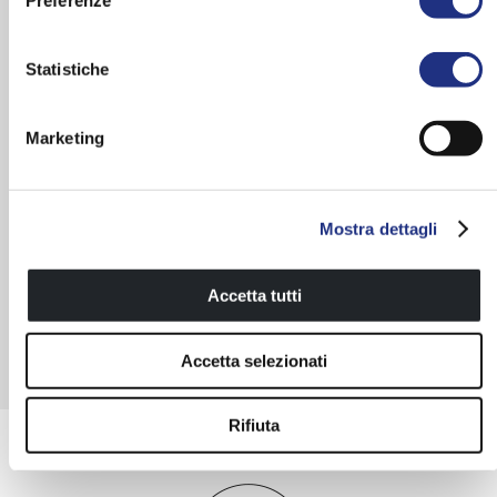
Preferenze
Sistama idromassaggio
Cabina dal design
verticale
contemporaneo
Statistiche
Marketing
Mostra dettagli
Accetta tutti
Ripiano d’appoggio integrato
Tettuccio con soffione doccia
Accetta selezionati
integrato
Rifiuta
Scegli e configura il prodotto