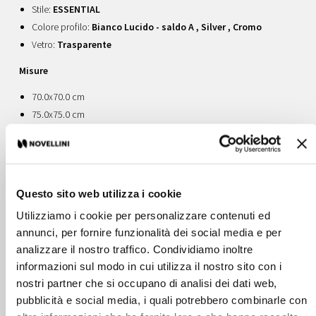
Stile:
ESSENTIAL
Colore profilo:
Bianco Lucido - saldo A , Silver , Cromo
Vetro:
Trasparente
Misure
70.0x70.0 cm
75.0x75.0 cm
80.0x80.0 cm
Altezza:
150 cm
Spessore del vetro:
5 mm
Spessore del vetro - pannello fisso:
6 mm
Questo sito web utilizza i cookie
Utilizziamo i cookie per personalizzare contenuti ed
Le rinunce non sono per tutti.
annunci, per fornire funzionalità dei social media e per
Scegliere la soluzione due in uno realizza il desiderio di praticità e
analizzare il nostro traffico. Condividiamo inoltre
soddisfa la voglia di convenienza.
informazioni sul modo in cui utilizza il nostro sito con i
I sopravasca Novellini offrono tutto il benessere e il piacere della
vasca assieme alla comodità della doccia.
nostri partner che si occupano di analisi dei dati web,
Per rinnovare lo spazio o per nuove installazioni, senza dubbio è
pubblicità e social media, i quali potrebbero combinarle con
l’ideale per chi sa cosa vuole: funzionalità, facilità, sicurezza,