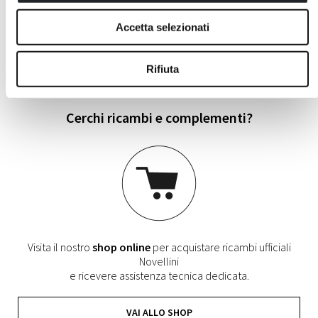
Scegli il prodotto, seleziona colori, finiture e optional
e visualizza il 3D del tuo
progetto personalizzato
.
Accetta selezionati
VAI AL CONFIGURATORE
Rifiuta
Cerchi ricambi e complementi?
Visita il nostro
shop online
per acquistare ricambi ufficiali
Novellini
e ricevere assistenza tecnica dedicata.
VAI ALLO SHOP