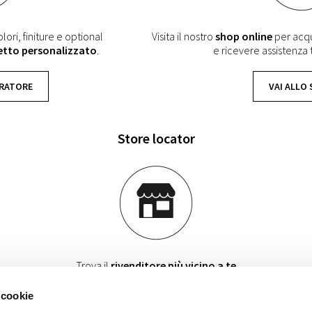
lori, finiture e optional
Visita il nostro
shop online
per acqui
etto personalizzato
.
e ricevere assistenza
URATORE
VAI ALLO
Store locator
Trova il
rivenditore più vicino a te
per ricevere consulenza e conoscere i dettagli dei nostri prodotti.
 cookie