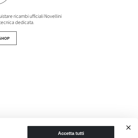
stare ricambi ufficiali Novellini
 tecnica dedicata.
 SHOP
Accetta tutti