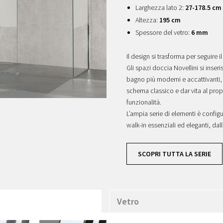
Larghezza lato 2:
27-178.5 cm
Altezza:
195 cm
Spessore del vetro:
6 mm
Il design si trasforma per seguire il 
Gli spazi doccia Novellini si inse
bagno più moderni e accattivanti, 
schema classico e dar vita al prop
funzionalità.
L’ampia serie di elementi è config
walk-in essenziali ed eleganti, dal
SCOPRI TUTTA LA SERIE
Vetro