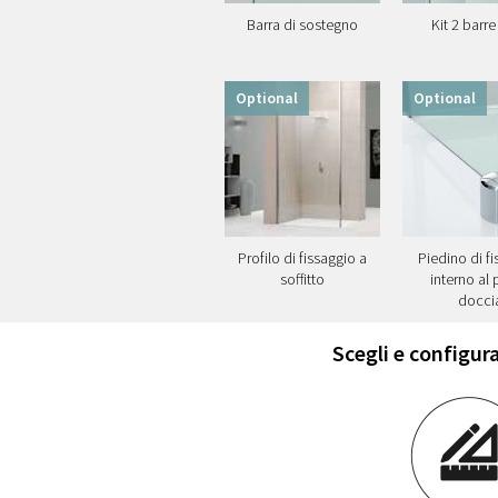
Barra di sostegno
Kit 2 barre
Optional
Optional
Profilo di fissaggio a
Piedino di f
soffitto
interno al 
docci
Scegli e configura