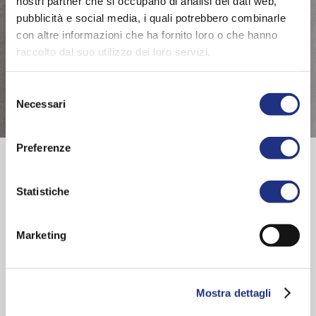
nostri partner che si occupano di analisi dei dati web,
pubblicità e social media, i quali potrebbero combinarle
con altre informazioni che ha fornito loro o che hanno
raccolto dal suo utilizzo dei loro servizi.
Selezione
Necessari
del
consenso
Preferenze
Istruzioni di montaggio
Part 1
|
Part 2
|
Part 3
Scheda prodotto
Statistiche
Mensola con porta-bicchiere + porta dosatore per
Marketing
sapone
SCOPRI TUTTA LA SERIE
Mostra dettagli