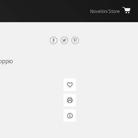
Novellini Store
oppio