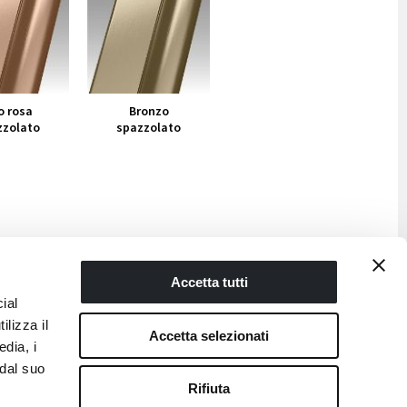
o rosa
Bronzo
zzolato
spazzolato
Accetta tutti
ial
ilizza il
Accetta selezionati
edia, i
 dal suo
Rifiuta