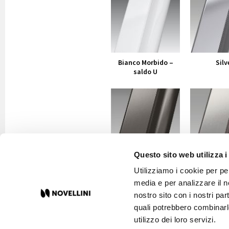
Bianco Morbido –
Silv
saldo U
Questo sito web utilizza i
Cromo nero
Inox Spa
Utilizziamo i cookie per pe
spazzolato
media e per analizzare il no
nostro sito con i nostri par
quali potrebbero combinarl
utilizzo dei loro servizi.