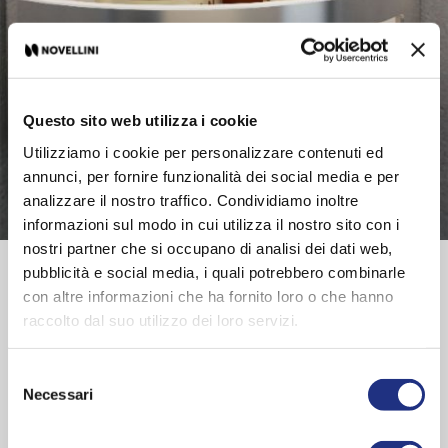
Questo sito web utilizza i cookie
Utilizziamo i cookie per personalizzare contenuti ed
annunci, per fornire funzionalità dei social media e per
analizzare il nostro traffico. Condividiamo inoltre
informazioni sul modo in cui utilizza il nostro sito con i
nostri partner che si occupano di analisi dei dati web,
pubblicità e social media, i quali potrebbero combinarle
Scheda prodotto
con altre informazioni che ha fornito loro o che hanno
raccolto dal suo utilizzo dei loro servizi.
Cestino contenitore con struttura in metallo cromato
e vaschetta estraibile per la pulizia in plastica bianca
Selezione
RAL 9003 o nera RAL 7021
Necessari
del
consenso
La gamma Novellini include una vasta selezione di accessori per la