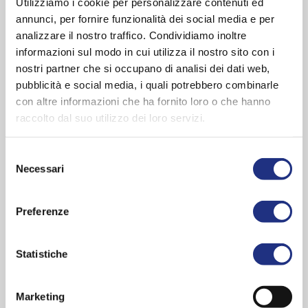
Utilizziamo i cookie per personalizzare contenuti ed
annunci, per fornire funzionalità dei social media e per
analizzare il nostro traffico. Condividiamo inoltre
Cabina Doccia Eon
informazioni sul modo in cui utilizza il nostro sito con i
nostri partner che si occupano di analisi dei dati web,
pubblicità e social media, i quali potrebbero combinarle
Benessere in famiglia
con altre informazioni che ha fornito loro o che hanno
raccolto dal suo utilizzo dei loro servizi.
SCARICA
Selezione
Necessari
del
consenso
Preferenze
Statistiche
Marketing