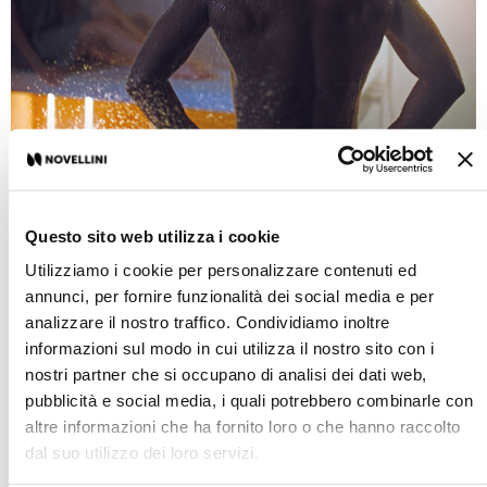
LA REAZIONE FREDDA
Dopo una calda sauna o bagno di vapore, una doccia
Questo sito web utilizza i cookie
fredda completa il rituale di rigenerazione del corpo e
della mente, riportandoli rapidamente allo stato di
Utilizziamo i cookie per personalizzare contenuti ed
origine, privo di stress e tensioni.
annunci, per fornire funzionalità dei social media e per
analizzare il nostro traffico. Condividiamo inoltre
Il contrasto termico stimola il funzionamento di molti
informazioni sul modo in cui utilizza il nostro sito con i
sistemi del corpo, per primo quello cardio circolatorio.
nostri partner che si occupano di analisi dei dati web,
Inoltre rigenera e stimola i tessuti, rendendo la pelle più
pubblicità e social media, i quali potrebbero combinarle con
morbida, elastica e lucente.
altre informazioni che ha fornito loro o che hanno raccolto
dal suo utilizzo dei loro servizi.
Il trattamento del corpo con il calore, massimizza i suoi