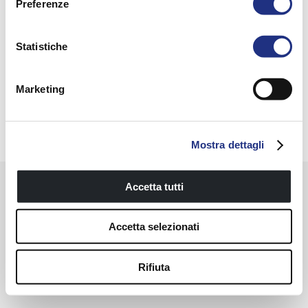
Preferenze
NOVELLINI GREEN
PRIVACY POLICY
WHISTLEBLOWING
SICUREZZA GENERALE DEI PRODOTTI
Statistiche
Novellini Store
Marketing
© 2023 Novellini Spa P.IVA IT 00690100201 / Made by
Ad
acto
Mostra dettagli
Accetta tutti
Accetta selezionati
Rifiuta