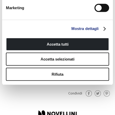
Marketing
Appendino
Appendino
Mostra dettagli
Accetta tutti
Il perfetto complemento per
tutti i nostri prodotti bagno
Accetta selezionati
Rifiuta
Condividi