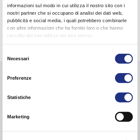
informazioni sul modo in cui utilizza il nostro sito con i
nostri partner che si occupano di analisi dei dati web,
pubblicità e social media, i quali potrebbero combinarle
con altre informazioni che ha fornito loro o che hanno
raccolto dal suo utilizzo dei loro servizi.
Selezione
Necessari
del
consenso
Scheda prodotto
Preferenze
Appendino cromato per vetri fino a 10mm di
Statistiche
spessore
Marketing
La gamma Novellini include una vasta selezione di accessori per la
tua doccia, cabina o vasca da bagno. Sgabelli e sedili doccia,
porta asciugamani da terra e da muro, tergivetro, appendini per
vetro e a parete, maniglioni di sicurezza e cestelli doccia i