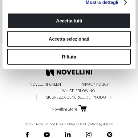
Mostra dettagli
SCOPRI TUTTA LA SERIE
Accetta tutti
Accetta selezionati
Colore profilo
Rifiuta
NOVELLINI GREEN
PRIVACY POLICY
WHISTLEBLOWING
SICUREZZA GENERALE DEI PRODOTTI
Novellini Store
© 2023 Novellini Spa P.IVA IT 00690100201 / Made by
Ad
acto